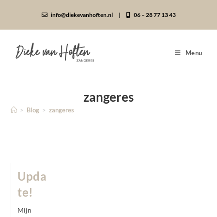
info@diekevanhoften.nl
|
06 – 28 77 13 43
Menu
zangeres
>
Blog
>
zangeres
Upda
te!
Mijn