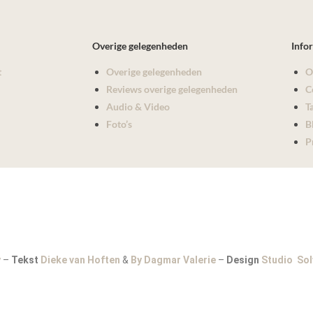
Overige gelegenheden
Info
t
Overige gelegenheden
O
Reviews overige gelegenheden
C
Audio & Video
T
Foto’s
B
P
y
–
Tekst
Dieke van Hoften
&
By Dagmar Valerie
–
Design
Studio Sol