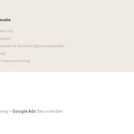
rmatie
ver mij
ontact
arieven & Annuleringsvoorwaarden
log
rivacyverklaring
veig
–
Google Ads
Seo vrienden