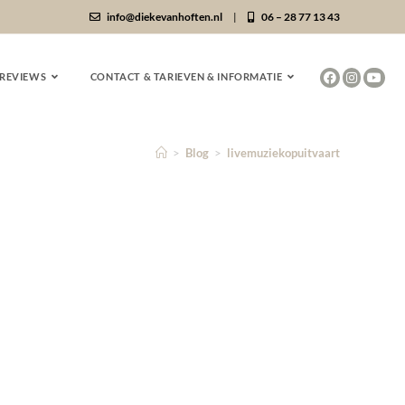
info@diekevanhoften.nl
|
06 – 28 77 13 43
REVIEWS
CONTACT & TARIEVEN & INFORMATIE
>
Blog
>
livemuziekopuitvaart